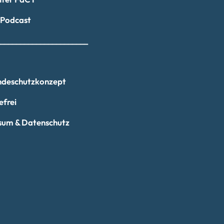
tPodcast
_______________________
deschutzkonzept
efrei
sum & Datenschutz