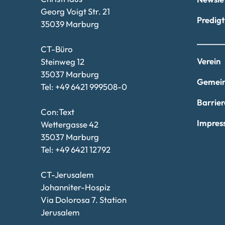
Georg Voigt Str. 21
Predig
35039 Marburg
______
CT-Büro
Verein
Steinweg 12
35037 Marburg
Gemein
Tel: +49 6421 999508-0
Barrier
Con:Text
Impres
Wettergasse 42
35037 Marburg
Tel: +49 6421 12792
CT-Jerusalem
Johanniter-Hospiz
Via Dolorosa 7. Station
Jerusalem