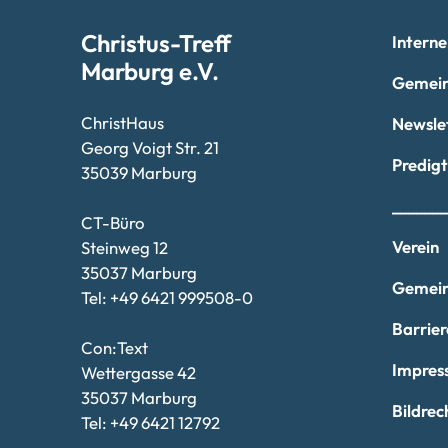
Christus-Treff
Interne
Marburg e.V.
Gemein
ChristHaus
Newsle
Georg Voigt Str. 21
Predig
35039 Marburg
______
CT-Büro
Verein
Steinweg 12
35037 Marburg
Gemein
Tel: +49 6421 999508-0
Barrier
Con:Text
Impres
Wettergasse 42
35037 Marburg
Bildrec
Tel: +49 6421 12792